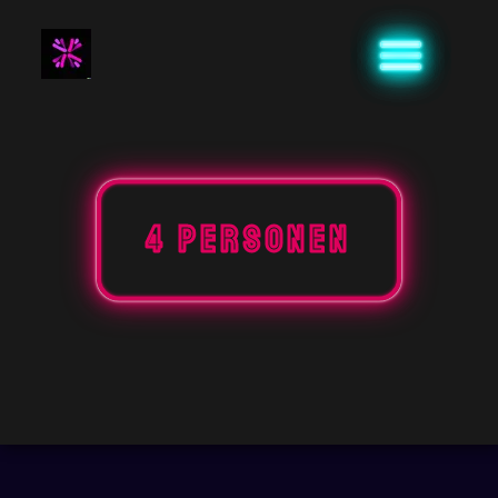
Naar
de
inhoud
gaan
4 personen