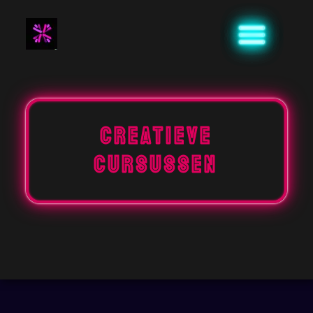
Naar
de
inhoud
gaan
creatieve
cursussen