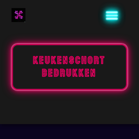
Naar
de
inhoud
gaan
keukenschort
bedrukken