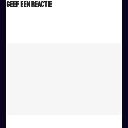
Geef een reactie
Het e-mailadres wordt niet gepubliceerd.
Vereiste velden
zijn gemarkeerd met
*
Reactie
*
Naam
*