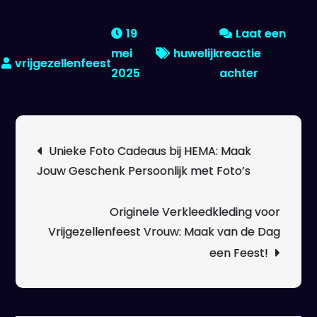
19
Laat een
mei
huwelijk
reactie
op
2025
achter
De
Magie
van
Berichtnavigatie
Unieke Foto Cadeaus bij HEMA: Maak
Trouwen:
Jouw Geschenk Persoonlijk met Foto’s
Stap
voor
Stap
Originele Verkleedkleding voor
naar
Vrijgezellenfeest Vrouw: Maak van de Dag
Jullie
een Feest!
Droombrui