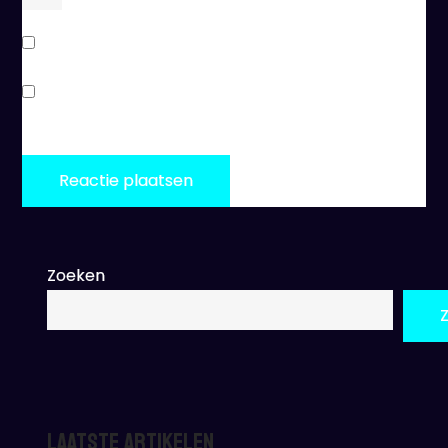
Stuur mij een e-mail als er vervolgreacties zijn.
Stuur mij een e-mail als er nieuwe berichten zijn.
Zoeken
Laatste artikelen