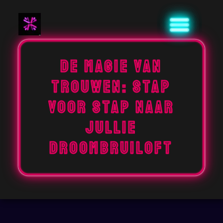
Naar
de
inhoud
gaan
De Magie van
Trouwen: Stap
voor Stap naar
Jullie
Droombruiloft