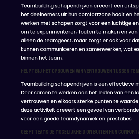
Teambuilding schapendrijven creëert een ontspa
het deelnemers uit hun comfortzone haalt en he
werken met schapen zorgt voor een luchtige en 
om te experimenteren, fouten te maken en van e
alleen de teamgeest, maar zorgt er ook voor da
kunnen communiceren en samenwerken, wat essen
binnen het team.
Helpt bij het opbouwen van vertrouwen tussen te
Teambuilding schapendrijven is een effectieve
Door samen te werken aan het leiden van een k
vertrouwen en elkaars sterke punten te waarde
deze activiteit creëert een gevoel van verbonde
voor een goede teamdynamiek en prestaties.
Geeft teams de mogelijkheid om buiten hun comfort