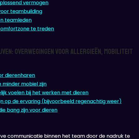
oplossend vermogen
voor teambuilding
sen teamleden
comfortzone te treden
ven: Overwegingen voor Allergieën, Mobiliteit
or dierenharen
e minder mobiel zijn
k voelen bij het werken met dieren
n op de ervaring (bijvoorbeeld regenachtig weer)
ie bang zijn voor dieren
eve communicatie binnen het team door de nadruk te