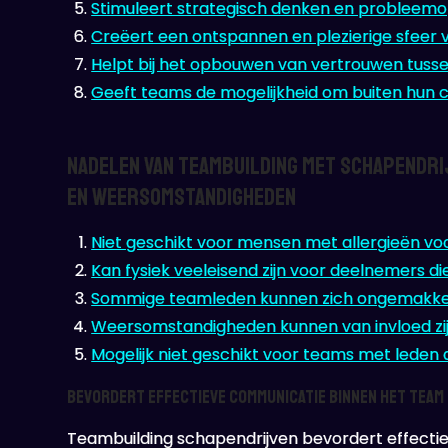
Stimuleert strategisch denken en probleem
Creëert een ontspannen en plezierige sfeer 
Helpt bij het opbouwen van vertrouwen tus
Geeft teams de mogelijkheid om buiten hun 
Nadelen van Teambuilding met Schapendrij
en Weersomstandigheden
Niet geschikt voor mensen met allergieën vo
Kan fysiek veeleisend zijn voor deelnemers di
Sommige teamleden kunnen zich ongemakkelij
Weersomstandigheden kunnen van invloed zij
Mogelijk niet geschikt voor teams met leden d
Bevordert effectieve communicatie binnen het team
Teambuilding schapendrijven bevordert effecti