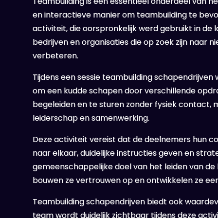
Teambuilding is een essentieel onderdeel van he
en interactieve manier om teambuilding te bevo
activiteit, die oorspronkelijk werd gebruikt in 
bedrijven en organisaties die op zoek zijn naa
verbeteren.
Tijdens een sessie teambuilding schapendrijve
om een kudde schapen door verschillende opdrac
begeleiden en te sturen zonder fysiek contact,
leiderschap en samenwerking.
Deze activiteit vereist dat de deelnemers hun 
naar elkaar, duidelijke instructies geven en st
gemeenschappelijke doel van het leiden van de
bouwen ze vertrouwen op en ontwikkelen ze een
Teambuilding schapendrijven biedt ook waardevol
team wordt duidelijk zichtbaar tijdens deze act