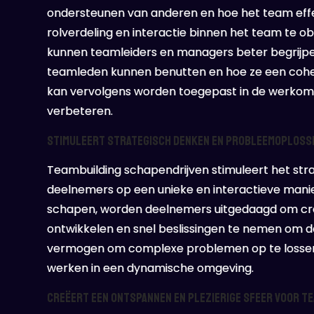
ondersteunen van anderen en hoe het team effe
rolverdeling en interactie binnen het team te o
kunnen teamleiders en managers beter begrijpen
teamleden kunnen benutten en hoe ze een cohes
kan vervolgens worden toegepast in de werkom
verbeteren.
Stimuleert strategisch denken en probleemoploss
Teambuilding schapendrijven stimuleert het s
deelnemers op een unieke en interactieve mani
schapen, worden deelnemers uitgedaagd om crea
ontwikkelen en snel beslissingen te nemen om de
vermogen om complexe problemen op te lossen,
werken in een dynamische omgeving.
Creëert een ontspannen en plezierige sfeer voor t