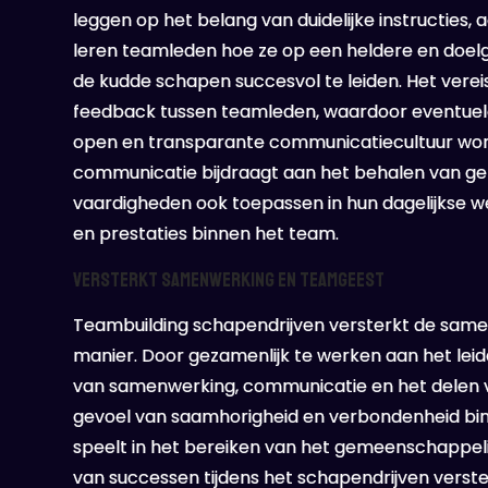
leggen op het belang van duidelijke instructies, 
leren teamleden hoe ze op een heldere en doe
de kudde schapen succesvol te leiden. Het verei
feedback tussen teamleden, waardoor eventue
open en transparante communicatiecultuur word
communicatie bijdraagt aan het behalen van g
vaardigheden ook toepassen in hun dagelijkse 
en prestaties binnen het team.
Versterkt samenwerking en teamgeest
Teambuilding schapendrijven versterkt de same
manier. Door gezamenlijk te werken aan het lei
van samenwerking, communicatie en het delen va
gevoel van saamhorigheid en verbondenheid binne
speelt in het bereiken van het gemeenschappeli
van successen tijdens het schapendrijven verst