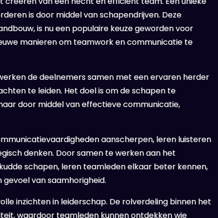
t creëren van een hecht en efficiënt team. Een unieke
rderen is door middel van schapendrijven. Deze
de landbouw, is nu een populaire keuze geworden voor
r nieuwe manieren om teamwork en communicatie te
n werken de deelnemers samen met een ervaren herder
hten te leiden. Het doel is om de schapen te
 maar door middel van effectieve communicatie,
communicatievaardigheden aanscherpen, leren luisteren
rategisch denken. Door samen te werken aan het
 kudde schapen, leren teamleden elkaar beter kennen,
 gevoel van saamhorigheid.
le inzichten in leiderschap. De rolverdeling binnen het
iviteit, waardoor teamleden kunnen ontdekken wie