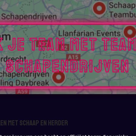
 je Team met Tea
Schapendrijven
en met Schaap en Herder