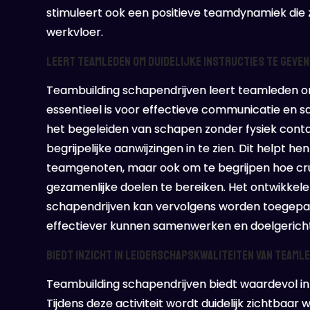
stimuleert ook een positieve teamdynamiek die 
werkvloer.
Leert teamleden om duidelijke instructies te geven
Teambuilding schapendrijven leert teamleden om 
essentieel is voor effectieve communicatie en 
het begeleiden van schapen zonder fysiek conta
begrijpelijke aanwijzingen in te zien. Dit helpt
teamgenoten, maar ook om te begrijpen hoe cruc
gezamenlijke doelen te bereiken. Het ontwikkel
schapendrijven kan vervolgens worden toegepas
effectiever kunnen samenwerken en doelgerich
Biedt inzicht in leiderschapskwaliteiten van teaml
Teambuilding schapendrijven biedt waardevol inz
Tijdens deze activiteit wordt duidelijk zichtbaar wie