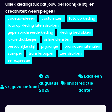
uniek kledingstuk dat jouw persoonlijke stijl en
creativiteit weerspiegelt!
cadeau-ideeën
customizen
foto op kleding
foto op kleding laten drukken
gepersonaliseerde kleding
kleding bedrukken
lokale drukkerijen
online diensten
persoonlijke stijl
prijsrange
promotiematerialen
strijkijzer
transferpapier
zeefdrukken
zelfexpressie
29
Laat een
augustus
shirts
reactie
op
2025
achter
Unieke
stijl:
Foto