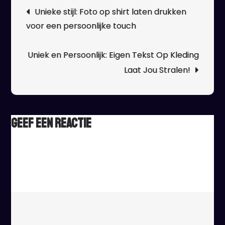
Berichtnavigatie
Unieke stijl: Foto op shirt laten drukken
op
voor een persoonlijke touch
kleding
laten
drukken
Uniek en Persoonlijk: Eigen Tekst Op Kleding
voor
Laat Jou Stralen!
een
persoonli
touch
Geef een reactie
Het e-mailadres wordt niet gepubliceerd.
Vereiste velden
zijn gemarkeerd met
*
Reactie
*