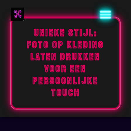
Naar
de
inhoud
gaan
Unieke stijl:
Foto op kleding
laten drukken
voor een
persoonlijke
touch