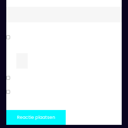
Mijn naam, e-mail en site bewaren in deze
browser voor de volgende keer wanneer ik een
reactie plaats.
6
−
=
drie
Stuur mij een e-mail als er vervolgreacties zijn.
Stuur mij een e-mail als er nieuwe berichten zijn.