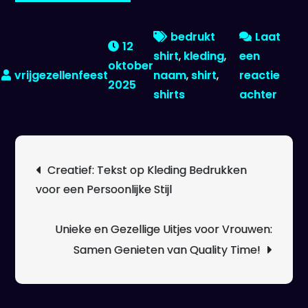
bedrukt
Laat
12
shirt
,
kleding
,
een
oktober
naam
,
shirt
,
reactie
2025
op
shirts
achter
Perso
Touc
Naa
Berichtnavigatie
Creatief: Tekst op Kleding Bedrukken
Op
voor een Persoonlijke Stijl
T-
shirt
Late
Unieke en Gezellige Uitjes voor Vrouwen:
Bedr
Samen Genieten van Quality Time!