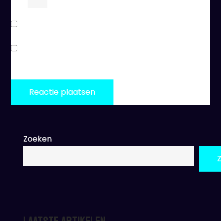
Stuur mij een e-mail als er vervolgreacties zijn.
Stuur mij een e-mail als er nieuwe berichten zijn.
Zoeken