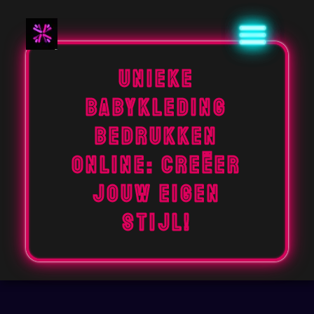
Naar
de
inhoud
gaan
Unieke
babykleding
bedrukken
online: Creëer
jouw eigen
stijl!