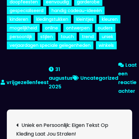
doopfeesten
eenvoudig
garderobe
gespecialiseerd
handig cadeau-ideeën
kinderen
kledingstukken
kleintjes
kleuren
mogelijkheid
online
ontwerpen
ouders
persoonlijk
stijlen
touch
trend
uniek
verjaardagen speciale gelegenheden
winkels
Laat
31
een
augustus
Uncategorized
reactie
2025
o
achter
U
b
b
Berichtnavigatie
Uniek en Persoonlijk: Eigen Tekst Op
o
Kleding Laat Jou Stralen!
C