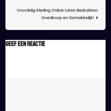
j
e
Voordelig Kleding Online Laten Bedrukken:
st
Goedkoop en Gemakkelijk!
Geef een reactie
Het e-mailadres wordt niet gepubliceerd.
Vereiste velden
zijn gemarkeerd met
*
Reactie
*