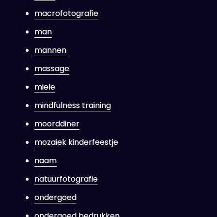
macrofotografie
man
mannen
massage
miele
mindfulness training
moorddiner
mozaiek kinderfeestje
naam
natuurfotografie
ondergoed
ondergoed bedrukken