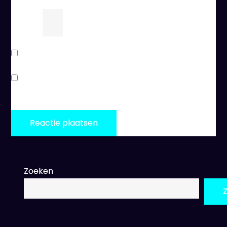
acht
−
=
een
Stuur mij een e-mail als er vervolgreacties zijn.
Stuur mij een e-mail als er nieuwe berichten zijn.
Zoeken