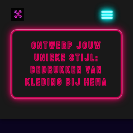
Naar
de
inhoud
gaan
Ontwerp jouw
unieke stijl:
bedrukken van
kleding bij HEMA