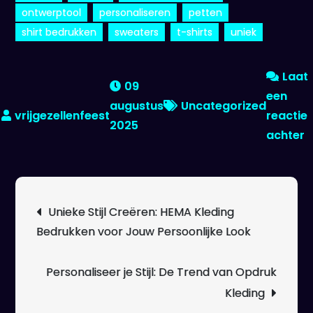
ontwerptool
personaliseren
petten
shirt bedrukken
sweaters
t-shirts
uniek
Laat
09
een
augustus
Uncategorized
reactie
2025
o
achter
O
j
u
Berichtnavigatie
Unieke Stijl Creëren: HEMA Kleding
st
Bedrukken voor Jouw Persoonlijke Look
b
v
k
Personaliseer je Stijl: De Trend van Opdruk
b
Kleding
H