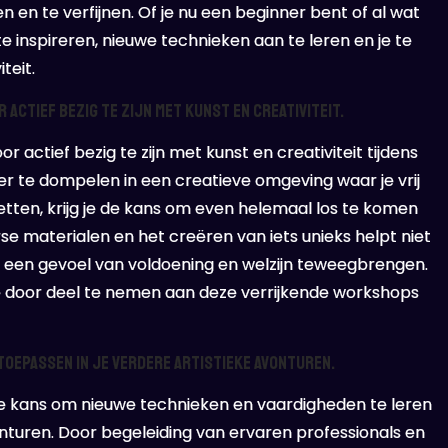
n en te verfijnen. Of je nu een beginner bent of al wat
te inspireren, nieuwe technieken aan te leren en je te
teit.
 actief bezig te zijn met kunst en creativiteit.
r actief bezig te zijn met kunst en creativiteit tijdens
er te dompelen in een creatieve omgeving waar je vrij
tten, krijg je de kans om even helemaal los te komen
se materialen en het creëren van iets unieks helpt niet
 een gevoel van voldoening en welzijn teweegbrengen.
ie door deel te nemen aan deze verrijkende workshops
toepassen in je verdere artistieke avonturen.
de kans om nieuwe technieken en vaardigheden te leren
vonturen. Door begeleiding van ervaren professionals en