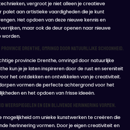
chnieken, vergroot je niet alleen je creatieve
 palet aan artistieke vaardigheden die je kunt
brengen. Het opdoen van deze nieuwe kennis en
en verrijken, maar ook de deur openen naar nieuwe
e worden.
ge provincie Drenthe, omringd door natuurlijke schoonheid.
htige provincie Drenthe, omringd door natuurlijke
e kun je je laten inspireren door de rust en sereniteit
oor het ontdekken en ontwikkelen van je creativiteit.
 dorpen vormen de perfecte achtergrond voor het
ijkheden en het opdoen van frisse ideeën.
d weerspiegelen en een blijvende herinnering vormen.
de mogelijkheid om unieke kunstwerken te creëren die
nde herinnering vormen. Door je eigen creativiteit en