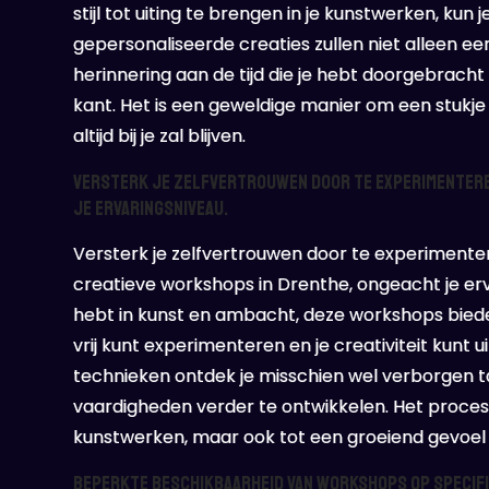
stijl tot uiting te brengen in je kunstwerken, kun 
gepersonaliseerde creaties zullen niet alleen ee
herinnering aan de tijd die je hebt doorgebracht
kant. Het is een geweldige manier om een stukje 
altijd bij je zal blijven.
Versterk je zelfvertrouwen door te experimentere
je ervaringsniveau.
Versterk je zelfvertrouwen door te experimente
creatieve workshops in Drenthe, ongeacht je erva
hebt in kunst en ambacht, deze workshops bied
vrij kunt experimenteren en je creativiteit kunt
technieken ontdek je misschien wel verborgen tal
vaardigheden verder te ontwikkelen. Het proces 
kunstwerken, maar ook tot een groeiend gevoel 
Beperkte beschikbaarheid van workshops op specifie