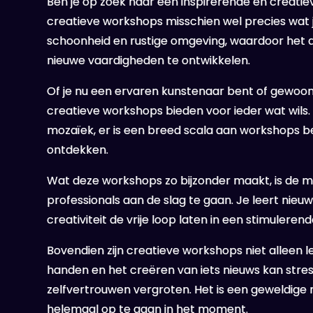
Ben je op zoek naar een inspirerende en creatiev
creatieve workshops misschien wel precies wat j
schoonheid en rustige omgeving, waardoor het de 
nieuwe vaardigheden te ontwikkelen.
Of je nu een ervaren kunstenaar bent of gewoon 
creatieve workshops bieden voor ieder wat wils
mozaïek, er is een breed scala aan workshops be
ontdekken.
Wat deze workshops zo bijzonder maakt, is de m
professionals aan de slag te gaan. Je leert nieu
creativiteit de vrije loop laten in een stimulere
Bovendien zijn creatieve workshops niet alleen 
handen en het creëren van iets nieuws kan stre
zelfvertrouwen vergroten. Het is een geweldige 
helemaal op te gaan in het moment.