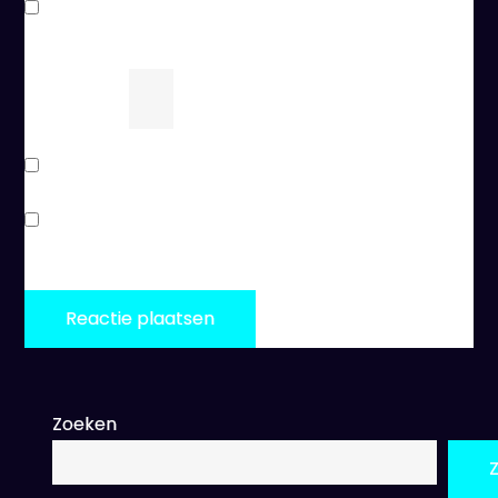
Mijn naam, e-mail en site bewaren in deze
browser voor de volgende keer wanneer ik een
reactie plaats.
8
×
drie
=
Stuur mij een e-mail als er vervolgreacties zijn.
Stuur mij een e-mail als er nieuwe berichten zijn.
Zoeken