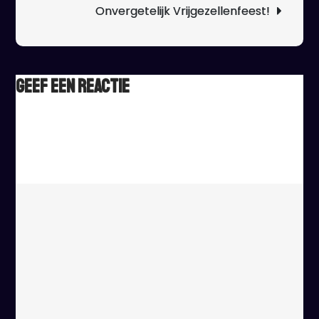
Onvergetelijk Vrijgezellenfeest!
Geef een reactie
Het e-mailadres wordt niet gepubliceerd.
Vereiste velden
zijn gemarkeerd met
*
Reactie
*