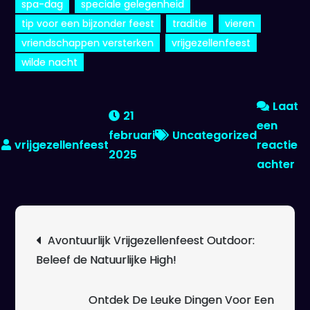
spa-dag
speciale gelegenheid
tip voor een bijzonder feest
traditie
vieren
vriendschappen versterken
vrijgezellenfeest
wilde nacht
Laat
21
een
februari
Uncategorized
reactie
2025
op
achter
Un
Fe
vo
Berichtnavigatie
Avontuurlijk Vrijgezellenfeest Outdoor:
Vr
Beleef de Natuurlijke High!
Cr
On
He
Ontdek De Leuke Dingen Voor Een