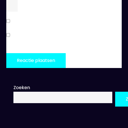
−
1
=
4
Stuur mij een e-mail als er vervolgreacties zijn.
Stuur mij een e-mail als er nieuwe berichten zijn.
Zoeken