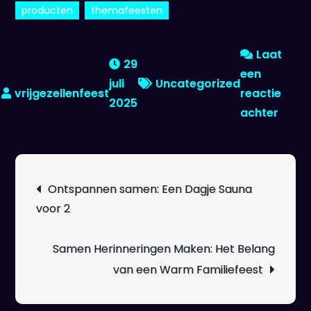
producten
themafeesten
Laat
29
een
juli
Uncategorized
reactie
2025
op
achter
Vind
Alles
voor
Berichtnavigatie
Ontspannen samen: Een Dagje Sauna
Jouw
voor 2
Feest
bij
de
Samen Herinneringen Maken: Het Belang
Feest
van een Warm Familiefeest