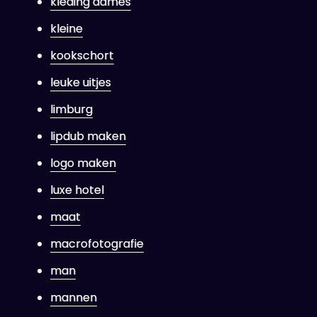
kleding dames
kleine
kookschort
leuke uitjes
limburg
lipdub maken
logo maken
luxe hotel
maat
macrofotografie
man
mannen