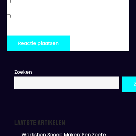
Stuur mij een e-mail als er vervolgreacties zijn.
Stuur mij een e-mail als er nieuwe berichten zijn.
Zoeken
Laatste artikelen
Workshop Snoep Maken: Een Zoete