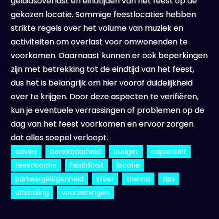
geluidsoverlast en eindtijden van het feest op de
gekozen locatie. Sommige feestlocaties hebben
strikte regels over het volume van muziek en
activiteiten om overlast voor omwonenden te
voorkomen. Daarnaast kunnen er ook beperkingen
zijn met betrekking tot de eindtijd van het feest,
dus het is belangrijk om hier vooraf duidelijkheid
over te krijgen. Door deze aspecten te verifiëren,
kun je eventuele verrassingen of problemen op de
dag van het feest voorkomen en ervoor zorgen
dat alles soepel verloopt.
advies
bereikbaarheid
budget
capaciteit
feestlocatie
flexibiliteit
locatie
parkeergelegenheid
sfeer
thema
tips
uitstraling
voorzieningen