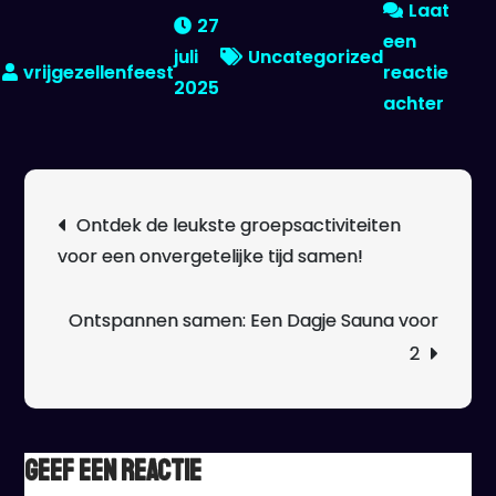
Laat
27
een
juli
Uncategorized
reactie
2025
op
achter
Vind
de
Ideal
Berichtnavigatie
Ontdek de leukste groepsactiviteiten
Feest
voor een onvergetelijke tijd samen!
voor
Jouw
Speci
Ontspannen samen: Een Dagje Sauna voor
Geleg
2
Geef een reactie