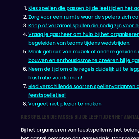
Kies spellen die passen bij de leeftijd en het 
Zorg voor een ruimte waar de spelers zich c
Koop of verzamel spullen die nodig zijn voor 
Vraag je gastheer om hulp bij het organiseren 
begeleiden van teams tijdens wedstrijden.
Maak gebruik van muziek of andere geluiden a
bouwen en enthousiasme te creëren bij je ga
Neem de tijd om alle regels duidelijk uit te le
frustratie voorkomen!
Bied verschillende soorten spellenvarianten aa
feestspelletjes!
Vergeet niet plezier te maken
Kies spellen die passen bij de leeftijd en het aanta
Bij het organiseren van feestspellen is het belang
het aantal personen dat aanwezig is. Door reken