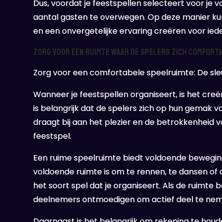
Dus, voordat je feestspellen selecteert voor je 
aantal gasten te overwegen. Op deze manier kun 
en een onvergetelijke ervaring creëren voor iede
Zorg voor een ruimte waar de spelers zich comforta
Zorg voor een comfortabele speelruimte: De sle
Wanneer je feestspellen organiseert, is het cre
is belangrijk dat de spelers zich op hun gemak v
draagt bij aan het plezier en de betrokkenheid 
feestspel.
Een ruime speelruimte biedt voldoende bewegings
voldoende ruimte is om te rennen, te dansen of an
het soort spel dat je organiseert. Als de ruimte
deelnemers ontmoedigen om actief deel te ne
Daarnaast is het belangrijk om rekening te houd