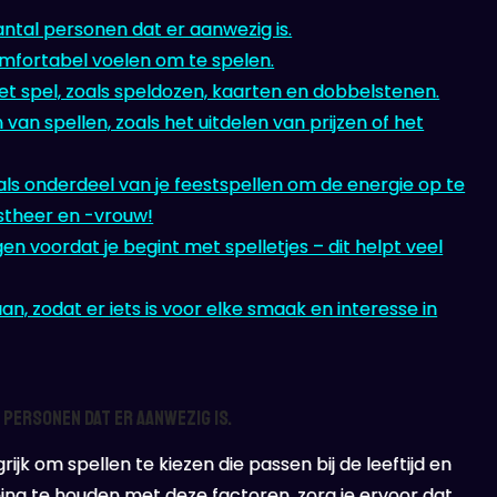
aantal personen dat er aanwezig is.
omfortabel voelen om te spelen.
het spel, zoals speldozen, kaarten en dobbelstenen.
van spellen, zoals het uitdelen van prijzen of het
ls onderdeel van je feestspellen om de energie op te
stheer en -vrouw!
ggen voordat je begint met spelletjes – dit helpt veel
n, zodat er iets is voor elke smaak en interesse in
l personen dat er aanwezig is.
rijk om spellen te kiezen die passen bij de leeftijd en
ing te houden met deze factoren, zorg je ervoor dat