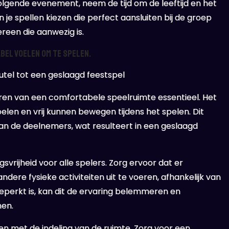
volgende evenement, neem de tijd om de leeftijd en het
je spellen kiezen die perfect aansluiten bij de groep
reen die aanwezig is.
bel voelen om te spelen.
utel tot een geslaagd feestspel
ëren van een comfortabele speelruimte essentieel. Het
oelen en vrij kunnen bewegen tijdens het spelen. Dit
van de deelnemers, wat resulteert in een geslaagd
vrijheid voor alle spelers. Zorg ervoor dat er
dere fysieke activiteiten uit te voeren, afhankelijk van
 beperkt is, kan dit de ervaring belemmeren en
men.
en met de indeling van de ruimte. Zorg voor een