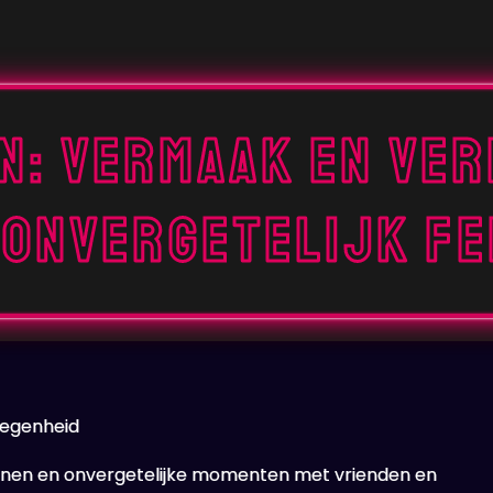
n: Vermaak en Ver
 Onvergetelijk Fe
elegenheid
annen en onvergetelijke momenten met vrienden en