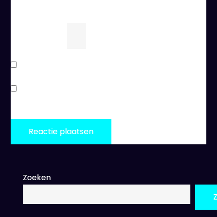
browser voor de volgende keer wanneer ik een
reactie plaats.
acht
−
zes
=
Stuur mij een e-mail als er vervolgreacties zijn.
Stuur mij een e-mail als er nieuwe berichten zijn.
Zoeken