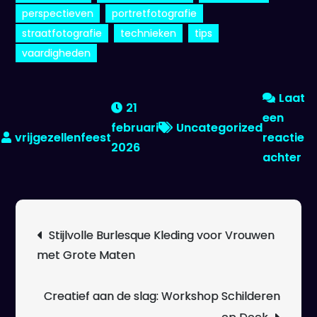
perspectieven
portretfotografie
straatfotografie
technieken
tips
vaardigheden
Laat
21
een
februari
Uncategorized
reactie
2026
op
achter
On
de
Ma
Berichtnavigatie
Stijlvolle Burlesque Kleding voor Vrouwen
va
met Grote Maten
Fo
Fo
Wo
Creatief aan de slag: Workshop Schilderen
vo