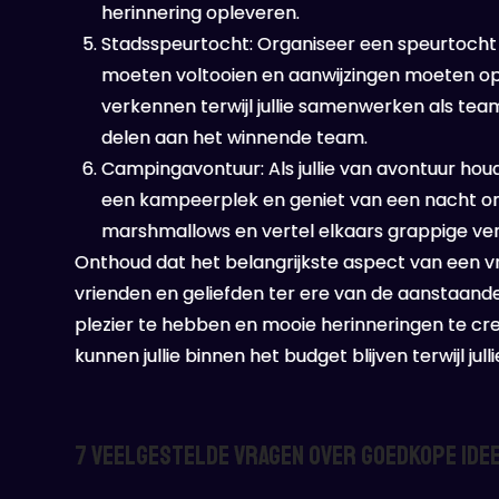
herinnering opleveren.
Stadsspeurtocht: Organiseer een speurtocht d
moeten voltooien en aanwijzingen moeten oplo
verkennen terwijl jullie samenwerken als team
delen aan het winnende team.
Campingavontuur: Als jullie van avontuur hou
een kampeerplek en geniet van een nacht o
marshmallows en vertel elkaars grappige ver
Onthoud dat het belangrijkste aspect van een vr
vrienden en geliefden ter ere van de aanstaande 
plezier te hebben en mooie herinneringen te cr
kunnen jullie binnen het budget blijven terwijl jul
7 Veelgestelde Vragen over Goedkope Ide