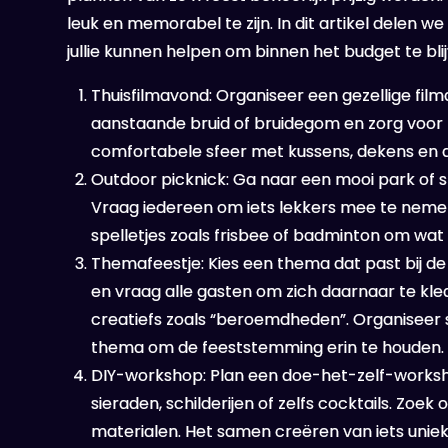
leuk en memorabel te zijn. In dit artikel delen 
jullie kunnen helpen om binnen het budget te bl
Thuisfilmavond: Organiseer een gezellige filma
aanstaande bruid of bruidegom en zorg voor 
comfortabele sfeer met kussens, dekens en d
Outdoor picknick: Ga naar een mooi park of s
Vraag iedereen om iets lekkers mee te nemen, 
spelletjes zoals frisbee of badminton om wat a
Themafeestje: Kies een thema dat past bij d
en vraag alle gasten om zich daarnaar te kleden
creatiefs zoals “beroemdheden”. Organiseer sp
thema om de feeststemming erin te houden.
DIY-workshop: Plan een doe-het-zelf-workshop
sieraden, schilderijen of zelfs cocktails. Zoe
materialen. Het samen creëren van iets unieks