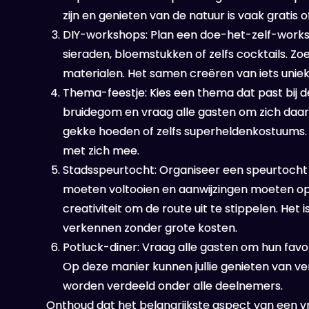
zijn en genieten van de natuur is vaak gratis 
DIY-workshops: Plan een doe-het-zelf-worksho
sieraden, bloemstukken of zelfs cocktails. Zo
materialen. Het samen creëren van iets unieks
Thema-feestje: Kies een thema dat past bij d
bruidegom en vraag alle gasten om zich daarna
gekke hoeden of zelfs superheldenkostuums.
met zich mee.
Stadsspeurtocht: Organiseer een speurtocht d
moeten voltooien en aanwijzingen moeten oplo
creativiteit om de route uit te stippelen. Het
verkennen zonder grote kosten.
Potluck-diner: Vraag alle gasten om hun fav
Op deze manier kunnen jullie genieten van ve
worden verdeeld onder alle deelnemers.
Onthoud dat het belangrijkste aspect van een vr