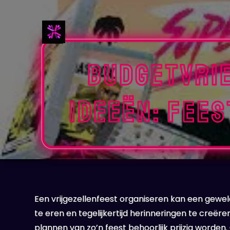
Naar
de
inhoud
gaan
Budgetvri
ideeën: Fee
Een vrijgezellenfeest organiseren kan een gewe
te eren en tegelijkertijd herinneringen te creë
plannen van zo’n feest behoorlijk prijzig worden. 