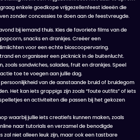
we graag enkele goedkope vrijgezellenfeest ideeën die
ijven zonder concessies te doen aan de feestvreugde.
vond bij iemand thuis. Kies de favoriete films van de
popcorn, snacks en drankjes. Creëer een
imlichten voor een echte bioscoopervaring.
trand en organiseer een picknick in de buitenlucht.
zoals sandwiches, salades, fruit en drankjes. Speel
ctie toe te voegen aan jullie dag.
e persoonlijkheid van de aanstaande bruid of bruidegom
. Het kan iets grappigs zijn zoals “foute outfits” of iets
elletjes en activiteiten die passen bij het gekozen
 waarbij jullie iets creatiefs kunnen maken, zoals
k online naar tutorials en verzamel de benodigde
 zal niet alleen leuk zijn, maar ook een tastbare