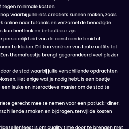
of tegen minimale kosten.
p waarbij jullie iets creatiefs kunnen maken, zoals
ek online naar tutorials en verzamel de benodigde
 kan heel leuk en betaalbaar zijn.
e persoonlijkheid van de aanstaande bruid of
ar te kleden. Dit kan variëren van foute outfits tot
 Een themafeestje brengt gegarandeerd veel plezier
oor de stad waarbij jullie verschillende opdrachten
ssen. Het enige wat je nodig hebt, is een beetje
 is een leuke en interactieve manier om de stad te
oriete gerecht mee te nemen voor een potluck-diner.
rschillende smaken en bijdragen, terwijl de kosten
ijgezellenfeest is om quality time door te brengen met