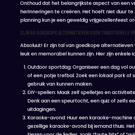
Onthoud dat het belangrijkste aspect van een vr
herinneringen te creëren. Het hoeft niet duur te 
planning kun je een geweldig vrijgezellenfeest o
Zijn er goedkope alternatieven voor traditionele 
Absoluut! Er zijn tal van goedkope alternatieven v
leuk en memorabel kunnen zijn. Hier zijn enkele i
Outdoor sportdag: Organiseer een dag vol outd
of een potje trefbal. Zoek een lokaal park of 
gebruik van kunnen maken.
DIY-spellen: Maak zelf spelletjes en activiteite
Denk aan een speurtocht, een quiz of zelfs 
uitdagingen.
Karaoke-avond: Huur een karaoke-machine of
gezellige karaoke-avond bij iemand thuis. Het
kiezen voor de liedjes, zoals “foute hits” of “gu