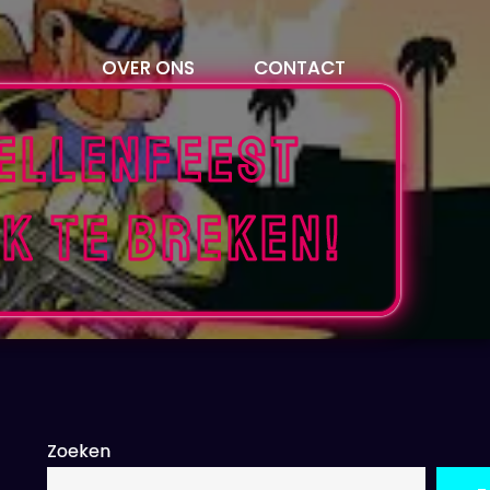
OVER ONS
CONTACT
ellenfeest
k te breken!
Zoeken