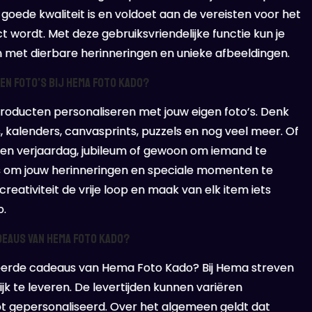
goede kwaliteit is en voldoet aan de vereisten voor het
 wordt. Met deze gebruiksvriendelijke functie kun je
 met dierbare herinneringen en unieke afbeeldingen.
en foto’s bij Hema Foto Kado?
producten personaliseren met jouw eigen foto’s. Denk
, kalenders, canvasprints, puzzels en nog veel meer. Of
een verjaardag, jubileum of gewoon om iemand te
ies om jouw herinneringen en speciale momenten te
eativiteit de vrije loop en maak van elk item iets
o.
deaus van Hema Foto Kado?
seerde cadeaus van Hema Foto Kado? Bij Hema streven
jk te leveren. De levertijden kunnen variëren
ebt gepersonaliseerd. Over het algemeen geldt dat