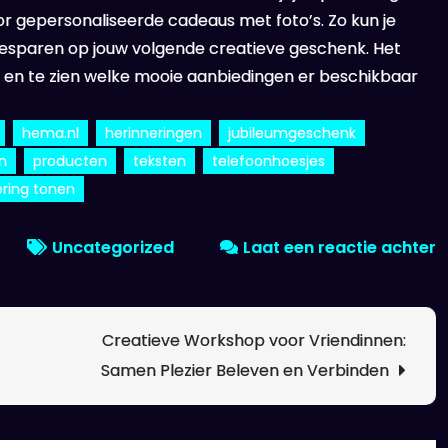
or gepersonaliseerde cadeaus met foto’s. Zo kun je
 besparen op jouw volgende creatieve geschenk. Het
n en te zien welke mooie aanbiedingen er beschikbaar
hema.nl
herinneringen
jubileumgeschenk
n
producten
teksten
telefoonhoesjes
ring tonen
o
Uncategorized
Laat een reactie achter
U
C
m
Creatieve Workshop voor Vriendinnen:
H
Samen Plezier Beleven en Verbinden
F
K
M