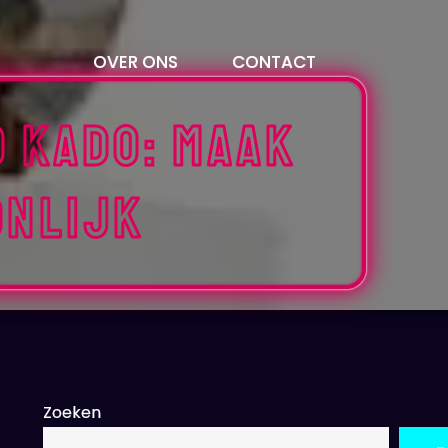
OVER ONS
CONTACT
o Kado: Maak
onlijk
Zoeken