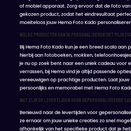
of mobiel apparaat. Zorg ervoor dat de foto van 
gekozen product, zodat het eindresultaat perfect
moeiteloos jouw Hema Foto Kado personaliseren
Welke producten kan ik personaliseren met mijn eig
Bij Hema Foto Kado kun je een breed scala aan 
hierbij aan fotoboeken, mokken, telefoonhoesjes
je nu op zoek bent naar een uniek cadeau voor 
verrassen, bij Hema vind je altijd passende opt
vereeuwigen op prachtige producten. Laat jouw cr
persoonlijks en memorabel met Hema Foto Kad
Wat zijn de levertijden voor gepersonaliseerde ca
Benieuwd naar de levertijden voor gepersonali
ze ernaar om jouw unieke creaties zo snel mogeli
afhankelijk van het specifieke product dat je h