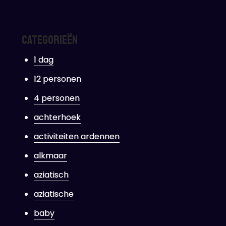
ouw
resentje
Categorieën
ersoonlijk
1 dag
12 personen
4 personen
achterhoek
activiteiten ardennen
alkmaar
aziatisch
aziatische
baby