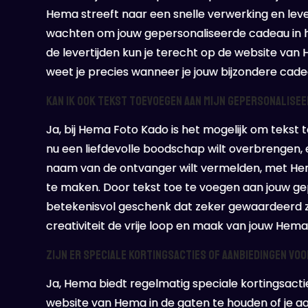
Hema streeft naar een snelle verwerking en lever
wachten om jouw gepersonaliseerde cadeau in ha
de levertijden kun je terecht op de website va
weet je precies wanneer je jouw bijzondere cad
Kan ik ook tekst toevoegen aan mijn gepersonalisee
Ja, bij Hema Foto Kado is het mogelijk om tekst
nu een liefdevolle boodschap wilt overbrengen,
naam van de ontvanger wilt vermelden, met Hema
te maken. Door tekst toe te voegen aan jouw ge
betekenisvol geschenk dat zeker gewaardeerd za
creativiteit de vrije loop en maak van jouw He
Zijn er speciale kortingsacties of aanbiedingen vo
Ja, Hema biedt regelmatig speciale kortingsact
website van Hema in de gaten te houden of je aan