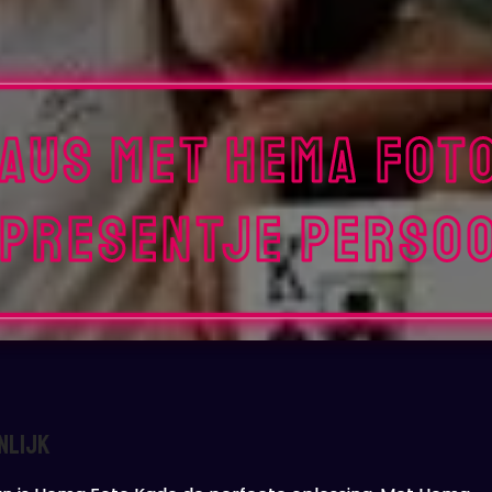
aus met Hema Fot
Presentje Perso
nlijk