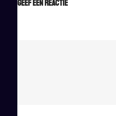
Geef een reactie
Het e-mailadres wordt niet gepubliceerd.
Vereiste ve
Reactie
*
Naam
*