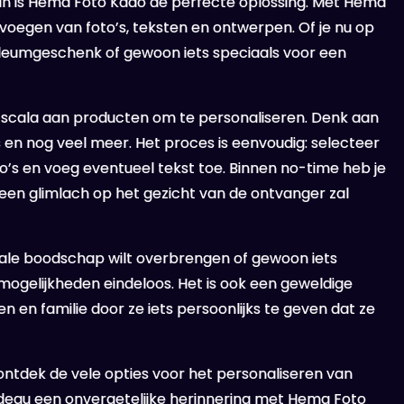
Dan is Hema Foto Kado de perfecte oplossing. Met Hema
voegen van foto’s, teksten en ontwerpen. Of je nu op
ileumgeschenk of gewoon iets speciaals voor een
 scala aan producten om te personaliseren. Denk aan
en nog veel meer. Het proces is eenvoudig: selecteer
o’s en voeg eventueel tekst toe. Binnen no-time heb je
en glimlach op het gezicht van de ontvanger zal
ciale boodschap wilt overbrengen of gewoon iets
 mogelijkheden eindeloos. Het is ook een geweldige
 en familie door ze iets persoonlijks te geven dat ze
ntdek de vele opties voor het personaliseren van
deau een onvergetelijke herinnering met Hema Foto