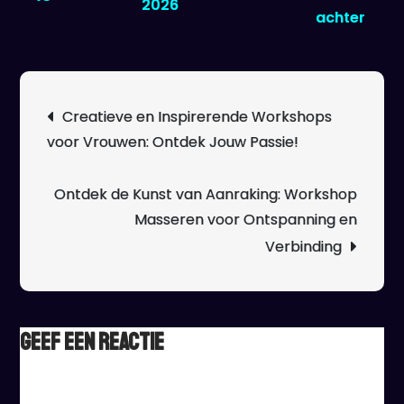
2026
op
achter
Leer
Onts
en
Berichtnavigatie
Creatieve en Inspirerende Workshops
Verb
voor Vrouwen: Ontdek Jouw Passie!
met
een
Inspi
Ontdek de Kunst van Aanraking: Workshop
Mass
Masseren voor Ontspanning en
Work
Verbinding
Geef een reactie
Het e-mailadres wordt niet gepubliceerd.
Vereiste velden
zijn gemarkeerd met
*