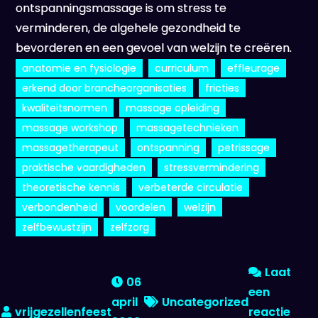
ontspanningsmassage is om stress te
verminderen, de algehele gezondheid te
bevorderen en een gevoel van welzijn te creëren.
anatomie en fysiologie
curriculum
effleurage
erkend door brancheorganisaties
fricties
kwaliteitsnormen
massage opleiding
massage workshop
massagetechnieken
massagetherapeut
ontspanning
petrissage
praktische vaardigheden
stressvermindering
theoretische kennis
verbeterde circulatie
verbondenheid
voordelen
welzijn
zelfbewustzijn
zelfzorg
Laat
06
een
april
Uncategorized
reactie