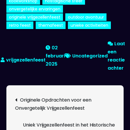
kookworkshop
nostalgische sfeer
onvergetelijke ervaringen
originele vrijgezellenfeest
outdoor avontuur
retro feest
themafeest
unieke activiteiten
Laat
02
een
februari
Uncategorized
reactie
2025
op
achter
Or
Id
vo
Berichtnavigatie
Originele Opdrachten voor een
ee
Onvergetelijk Vrijgezellenfeest
On
Vr
Uniek Vrijgezellenfeest in het Historische