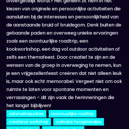
onvergetelijk wordt? Het geheim zit hem in het
kiezen van originele en persoonlijke activiteiten die
aansluiten bij de interesses en persoonlijkheid van
de aanstaande bruid of bruidegom. Denk buiten de
gebaande paden en overweeg unieke ervaringen
zoals een avontuurlijke roadtrip, een
kookworkshop, een dag vol outdoor activiteiten of
zelfs een themafeest. Door creatief te zijn en de
wensen van de groep in overweging te nemen, kun
je een vrijgezellenfeest creëren dat niet alleen leuk
is, maar ook echt memorabel. Vergeet niet om ook
ruimte te laten voor spontane momenten en
verrassingen – dit zijn vaak de herinneringen die
het langst bijblijven!
adrenalinejunkies
avontuurlijke roadtrip
creatieve workshop
culinaire hoogstandjes