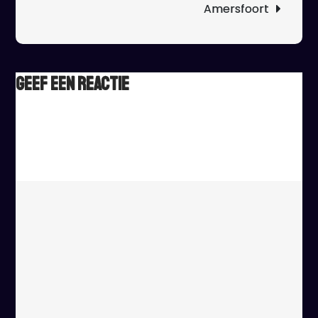
Amersfoort
Geef een reactie
Het e-mailadres wordt niet gepubliceerd.
Vereiste velden
zijn gemarkeerd met
*
Reactie
*