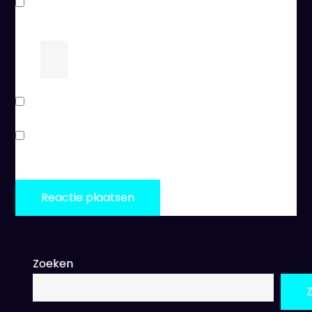
Mijn naam, e-mail en site bewaren in deze
browser voor de volgende keer wanneer ik een
reactie plaats.
6
+
=
8
Stuur mij een e-mail als er vervolgreacties zijn.
Stuur mij een e-mail als er nieuwe berichten zijn.
Zoeken