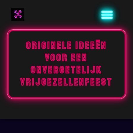
Naar
de
inhoud
gaan
Originele Ideeën
voor een
Onvergetelijk
Vrijgezellenfeest