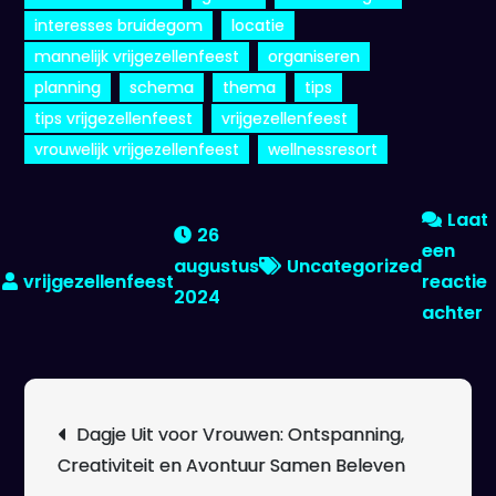
interesses bruidegom
locatie
mannelijk vrijgezellenfeest
organiseren
planning
schema
thema
tips
tips vrijgezellenfeest
vrijgezellenfeest
vrouwelijk vrijgezellenfeest
wellnessresort
Laat
26
een
augustus
Uncategorized
reactie
2024
o
achter
H
t
v
Berichtnavigatie
Dagje Uit voor Vrouwen: Ontspanning,
e
Creativiteit en Avontuur Samen Beleven
o