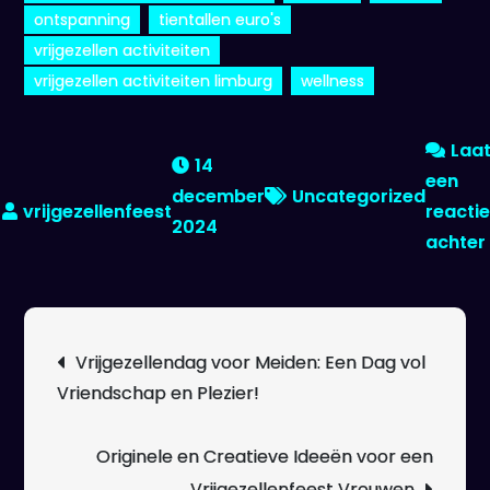
ontspanning
tientallen euro's
vrijgezellen activiteiten
vrijgezellen activiteiten limburg
wellness
Laa
14
een
december
Uncategorized
reacti
2024
achter
Berichtnavigatie
Vrijgezellendag voor Meiden: Een Dag vol
Vriendschap en Plezier!
Originele en Creatieve Ideeën voor een
Vrijgezellenfeest Vrouwen