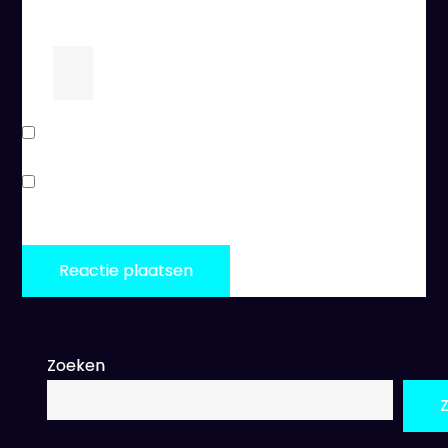
browser voor de volgende keer wanneer ik een
reactie plaats.
1
×
=
1
Stuur mij een e-mail als er vervolgreacties zijn.
Stuur mij een e-mail als er nieuwe berichten zijn.
Zoeken