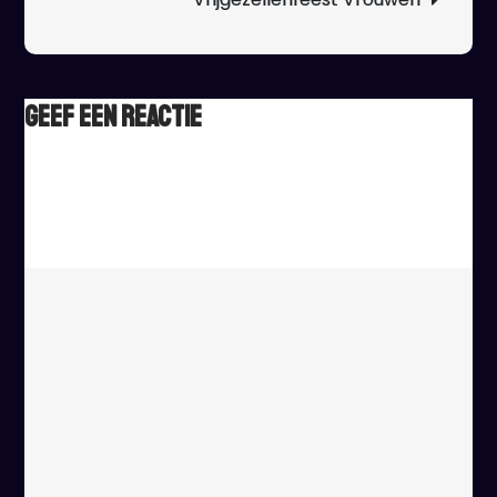
Geef een reactie
Het e-mailadres wordt niet gepubliceerd.
Vereiste velden
zijn gemarkeerd met
*
Reactie
*