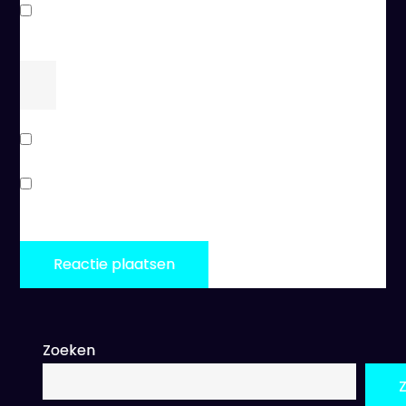
Mijn naam, e-mail en site bewaren in deze
browser voor de volgende keer wanneer ik een
reactie plaats.
×
een
=
8
Stuur mij een e-mail als er vervolgreacties zijn.
Stuur mij een e-mail als er nieuwe berichten zijn.
Zoeken