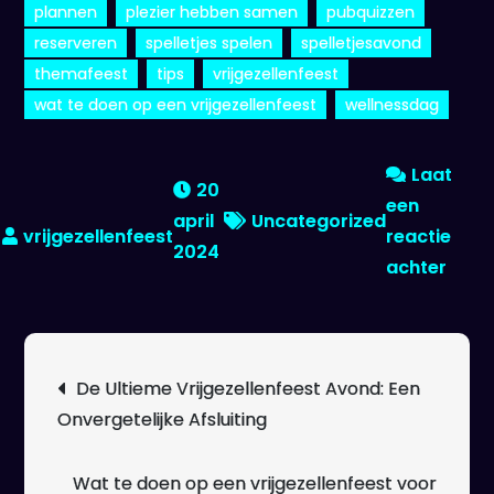
plannen
plezier hebben samen
pubquizzen
reserveren
spelletjes spelen
spelletjesavond
themafeest
tips
vrijgezellenfeest
wat te doen op een vrijgezellenfeest
wellnessdag
Laat
20
een
april
Uncategorized
reactie
2024
op
achter
Tips
en
Ideeë
Berichtnavigatie
De Ultieme Vrijgezellenfeest Avond: Een
Wat
Onvergetelijke Afsluiting
te
doen
op
Wat te doen op een vrijgezellenfeest voor