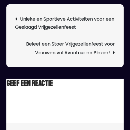
Sto
Vrij
Berichtnavigatie
Unieke en Sportieve Activiteiten voor een
voo
Geslaagd Vrijgezellenfeest
Man
Avo
en
Beleef een Stoer Vrijgezellenfeest voor
Adr
Vrouwen vol Avontuur en Plezier!
Geef een reactie
Het e-mailadres wordt niet gepubliceerd.
Vereiste velden
zijn gemarkeerd met
*
Reactie
*