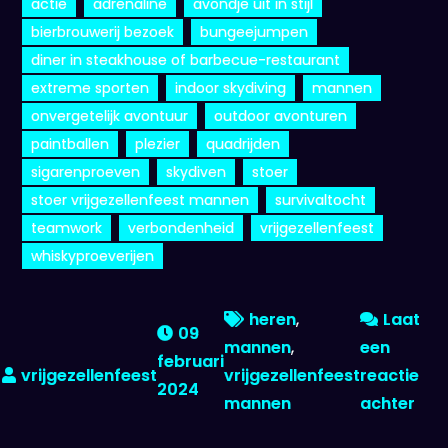
actie
adrenaline
avondje uit in stijl
bierbrouwerij bezoek
bungeejumpen
diner in steakhouse of barbecue-restaurant
extreme sporten
indoor skydiving
mannen
onvergetelijk avontuur
outdoor avonturen
paintballen
plezier
quadrijden
sigarenproeven
skydiven
stoer
stoer vrijgezellenfeest mannen
survivaltocht
teamwork
verbondenheid
vrijgezellenfeest
whiskyproeverijen
heren
,
Laat
09
mannen
,
een
februari
vrijgezellenfeest
reactie
2024
op
mannen
achter
Een