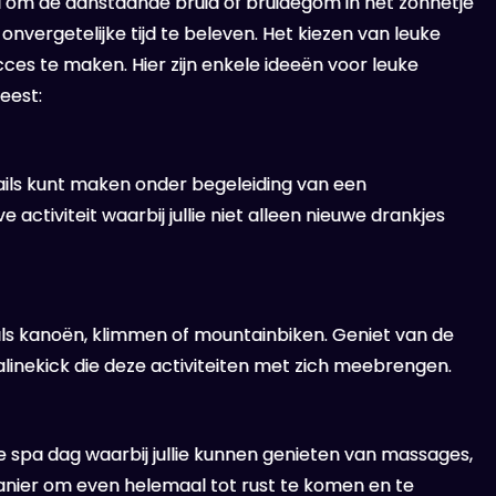
id om de aanstaande bruid of bruidegom in het zonnetje
nvergetelijke tijd te beleven. Het kiezen van leuke
ucces te maken. Hier zijn enkele ideeën voor leuke
feest:
ails kunt maken onder begeleiding van een
 activiteit waarbij jullie niet alleen nieuwe drankjes
als kanoën, klimmen of mountainbiken. Geniet van de
alinekick die deze activiteiten met zich meebrengen.
e spa dag waarbij jullie kunnen genieten van massages,
anier om even helemaal tot rust te komen en te