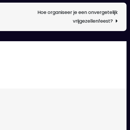
De
Leuks
Hoe organiseer je een onvergetelijk
Activi
vrijgezellenfeest?
Voor
Een
Onver
Vrijge
lden zijn gemarkeerd met
*