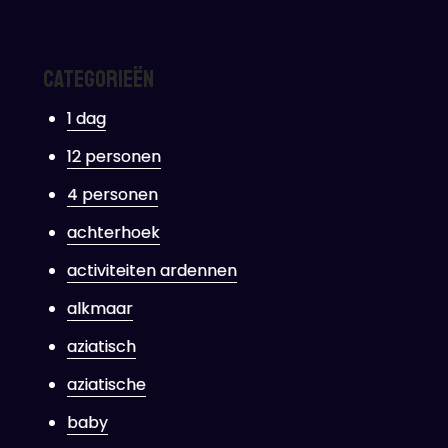
te
teiten
Categorieën
1 dag
getelijk
12 personen
zellenfeest!
4 personen
achterhoek
activiteiten ardennen
alkmaar
aziatisch
aziatische
baby