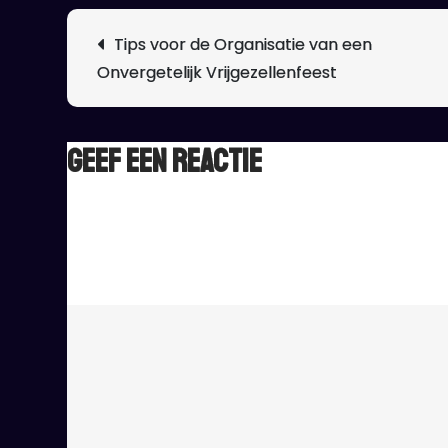
Berichtnavigatie
Tips voor de Organisatie van een
Onvergetelijk Vrijgezellenfeest
Geef een reactie
Het e-mailadres wordt niet gepubliceerd.
Vereiste ve
Reactie
*