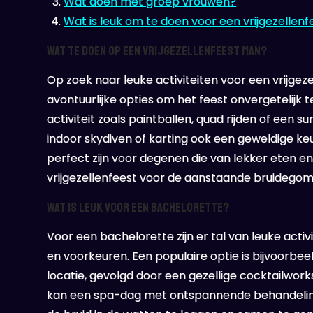
Wat doen met groep vrouwen?
Wat is leuk om te doen voor een vrijgezellenf
Wat te doen op een vrijgezellenfeest man?
Op zoek naar leuke activiteiten voor een vrijge
avontuurlijke opties om het feest onvergetelijk
activiteit zoals paintballen, quad rijden of een 
indoor skydiven of karting ook een geweldige keu
perfect zijn voor degenen die van lekker eten e
vrijgezellenfeest voor de aanstaande bruidegom
Wat is leuk voor een Bachelorette?
Voor een bachelorette zijn er tal van leuke activi
en voorkeuren. Een populaire optie is bijvoorbee
locatie, gevolgd door een gezellige cocktailwor
kan een spa-dag met ontspannende behandeling