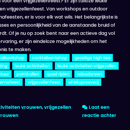
voor een vrijgezellenfeest? Er zijn talloze leuke
 een vrijgezellenfeest. Van workshops en outdoor
esten, er is voor elk wat wils. Het belangrijkste is
resses en persoonlijkheid van de aanstaande bruid of
t. Of je nu op zoek bent naar een actieve dag vol
 ervaring, er zijn eindeloze mogelijkheden om het
enis te maken.
tailworkshop
cocktailworkshop
gezellige high tea
ting
leuke activiteiten
leuke activiteiten vrijgezellen
ntuur
paintballen
quad rijden
salsadansen
hemafeest
vrijgezellenfeest
whiskyproeverij
tiviteiten vrouwen
,
vrijgezellen
Laat een
op
vrouwen
reactie achter
Ontd