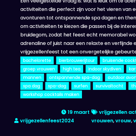
Een veelgestelde vraag is: wat is leuk om te doen 
activiteiten die perfect zijn voor het vieren van
avonturen tot ontspannende spa dagen en themafe
om activiteiten te kiezen die passen bij de inte
bruidegom, zodat het feest echt memorabel word
adrenaline of juist naar een relaxte en verfijnde
vrijgezellenfeest tot een onvergetelijke gebeurt
bachelorette
bierbrouwerijtour
bruisende cock
groep vrouwen
high tea
indoor skydiven
kar
mannen
ontspannende spa-dag
outdoor avo
spa dag
spa-dag
surfen
survivaltocht
t
workshop cocktails maken
19 maart
vrijgezellen ac
2024
vrouwen
,
vrouw
,