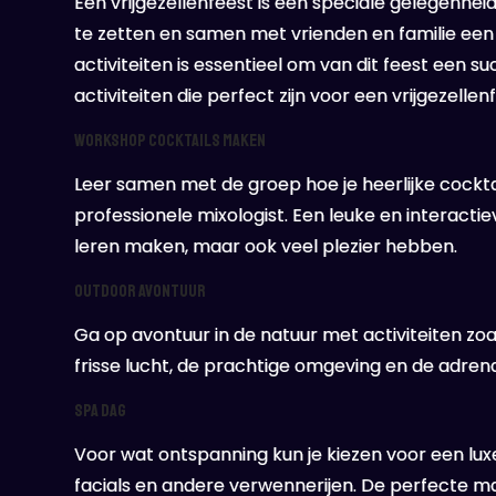
Een vrijgezellenfeest is een speciale gelegenhe
te zetten en samen met vrienden en familie een o
activiteiten is essentieel om van dit feest een s
activiteiten die perfect zijn voor een vrijgezellen
Workshop Cocktails Maken
Leer samen met de groep hoe je heerlijke cockt
professionele mixologist. Een leuke en interactieve
leren maken, maar ook veel plezier hebben.
Outdoor Avontuur
Ga op avontuur in de natuur met activiteiten zo
frisse lucht, de prachtige omgeving en de adren
Spa Dag
Voor wat ontspanning kun je kiezen voor een lux
facials en andere verwennerijen. De perfecte m