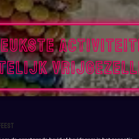
eukste Activitei
telijk Vrijgezell
feest