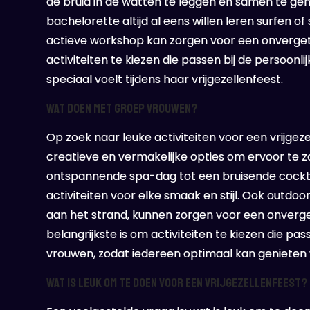
de bruid in de watten te leggen en samen te gen
bachelorette altijd al eens willen leren surfen 
actieve workshop kan zorgen voor een onvergetel
activiteiten te kiezen die passen bij de persoonlij
speciaal voelt tijdens haar vrijgezellenfeest.
Wat doen met groep vrouwen?
Op zoek naar leuke activiteiten voor een vrijgez
creatieve en vermakelijke opties om ervoor te z
ontspannende spa-dag tot een bruisende cocktail
activiteiten voor elke smaak en stijl. Ook outdo
aan het strand, kunnen zorgen voor een onverget
belangrijkste is om activiteiten te kiezen die pa
vrouwen, zodat iedereen optimaal kan genieten 
Wat is leuk om te doen voor een vrijgezellenfeest?